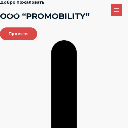
Добро пожаловать
Skip
to
ООО “PROMOBILITY”
Main
content
Men
Проекты